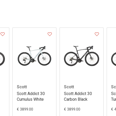
Scott
Scott
20
Scott Foil RC 20
Scott 2025 Addict
y
Carbon Grey
RC 10 Bahama
Yellow
€ 4999.00
€ 6699.00