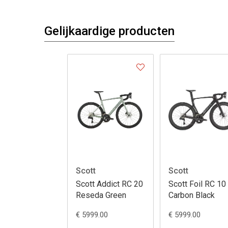
Gelijkaardige producten
cott
Scott
Scott
cott Addict 30
Scott Addict 30
Scott Addict 
umulus White
Carbon Black
Tungsten Gre
 3899.00
€ 3899.00
€ 4999.00