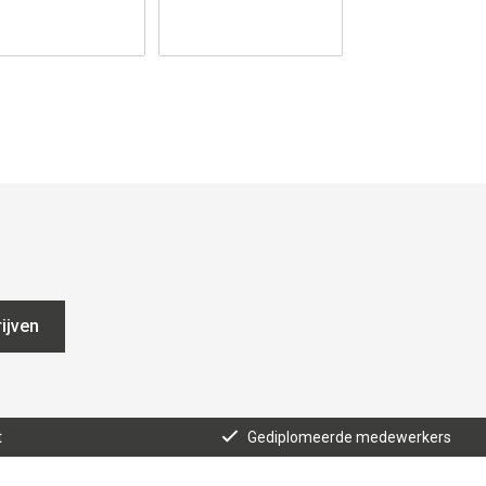
Wielset)
ijven
t
Gediplomeerde medewerkers