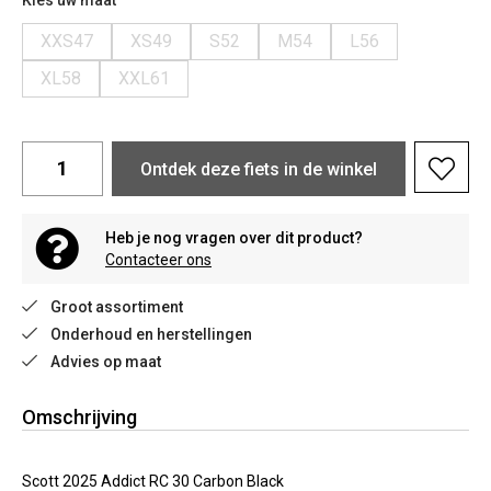
Kies uw maat
XXS47
XS49
S52
M54
L56
XL58
XXL61
Ontdek deze fiets in de winkel
Heb je nog vragen over dit product?
Contacteer ons
Groot assortiment
Onderhoud en herstellingen
Advies op maat
Omschrijving
Scott 2025 Addict RC 30 Carbon Black