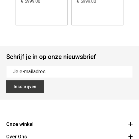
€ 5999.00
€ 5999.00
€ 3
Schrijf je in op onze nieuwsbrief
Inschrijven
Onze winkel
Over Ons
Grand Départ