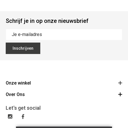
Schrijf je in op onze nieuwsbrief
Inschrijven
Onze winkel
Over Ons
Grand Départ
Nijverheidskaai 3B 9040 Sint-Amandsberg
Contact
Let's get social
Route
09 391 37 26
Algeme voorwaarden
BE 0701.956.435
Privacy policy