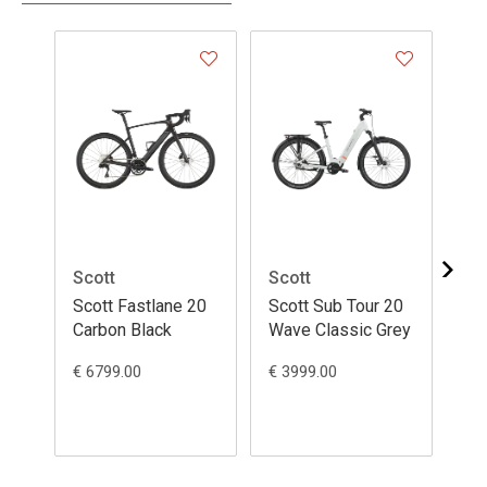
Scott
Scott
Sc
Scott Fastlane 20
Scott Sub Tour 20
Sc
Carbon Black
Wave Classic Grey
Wa
Gr
€ 6799.00
€ 3999.00
€ 3